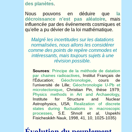
des planètes
.
Nous pouvons en déduire que
la
décroissance n'est pas aléatoire
, mais
influencée par des événements cosmiques et
qu'elle a pu dévier de la loi mathématique.
Malgré les incertitudes sur les datations
normalisées, nous allons les considérer
comme des points de repère commodes et
intéressants, mais toujours sujets à une
révision possible.
Sources
:
Principe de la méthode de datation
par chaines radioactives
, Institut Français de
l'Éducation;
Géochronologie
, cours de
l'université de Lille;
Géochronologie U-Pb et
microtectonique
, Christian Pin, thèse 1979;
Physics methods in Art and Archaeology
,
Institute for Structure and Nuclear
Astrophysics, USA;
Realization of discrete
states during fluctuations in macroscopic
processes
, S.E. Shnoll et al, Uspekhi
Fisicheskikh Nauk, 1998, 41, 10, 1025-1035)
Évolution du peuplement