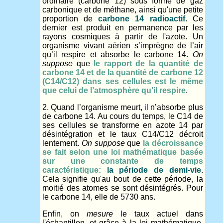
ordinaire (carbone 12) sous forme de gaz
carbonique et de méthane, ainsi qu'une petite
proportion de
carbone 14 radioactif
. Ce
dernier est produit en permanence par les
rayons cosmiques à partir de l'azote. Un
organisme vivant aérien s’imprègne de l’air
qu’il respire et absorbe le carbone 14.
On
suppose
que
le rapport de la quantité de
carbone 14 et de la quantité de carbone 12
(C14/C12) dans ses cellules est le même
que celui de l’atmosphère qu’il respire
.
2. Quand l’organisme meurt, il n’absorbe plus
de carbone 14. Au cours du temps, le C14 de
ses cellules se transforme en azote 14 par
désintégration et le taux C14/C12 décroit
lentement.
On suppose
que
la décroissance
se fait selon une loi mathématique basée
sur une constante de temps
caractéristique:
la période de demi-vie
.
Cela signifie qu'au bout de cette période, la
moitié des atomes se sont désintégrés. Pour
le carbone 14, elle de 5730 ans.
Enfin, on
mesure
le taux actuel dans
l'échantillon, et grâce à la loi mathématique,