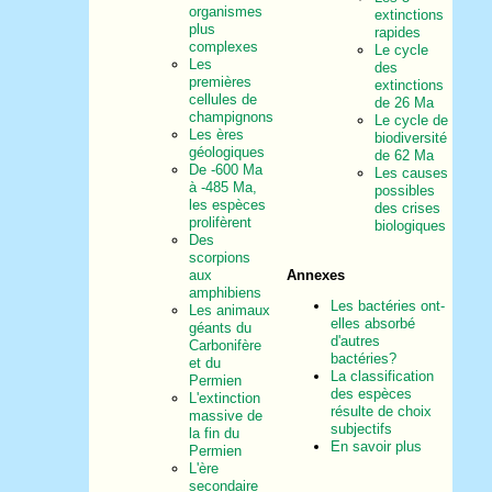
organismes
extinctions
plus
rapides
complexes
Le cycle
Les
des
premières
extinctions
cellules de
de 26 Ma
champignons
Le cycle de
Les ères
biodiversité
géologiques
de 62 Ma
De -600 Ma
Les causes
à -485 Ma,
possibles
les espèces
des crises
prolifèrent
biologiques
Des
scorpions
aux
Annexes
amphibiens
Les bactéries ont-
Les animaux
elles absorbé
géants du
d'autres
Carbonifère
bactéries?
et du
La classification
Permien
des espèces
L'extinction
résulte de choix
massive de
subjectifs
la fin du
En savoir plus
Permien
L'ère
secondaire