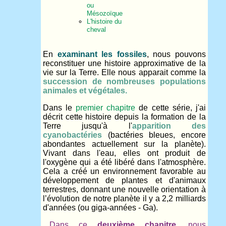
ou
Mésozoïque
L'histoire du
cheval
En
examinant les fossiles
, nous pouvons
reconstituer une histoire approximative de la
vie sur la Terre. Elle nous apparait comme la
succession de nombreuses populations
animales et végétales.
Dans le
premier chapitre
de cette série, j'ai
décrit cette histoire depuis la formation de la
Terre jusqu'à l'
apparition des
cyanobactéries
(bactéries bleues, encore
abondantes actuellement sur la planète).
Vivant dans l'eau, elles ont produit de
l'oxygène qui a été libéré dans l'atmosphère.
Cela a créé un environnement favorable au
développement de plantes et d'animaux
terrestres, donnant une nouvelle orientation à
l’évolution de notre planète il y a 2,2 milliards
d'années (ou giga-années - Ga).
Dans ce
deuxième chapitre
, nous