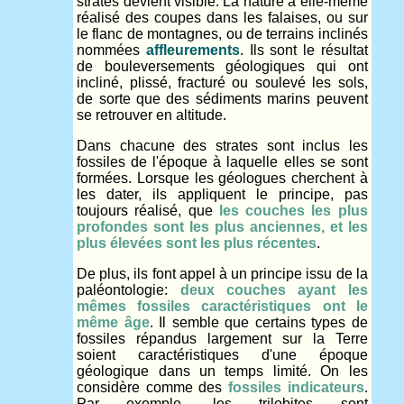
strates devient visible. La nature a elle-même
réalisé des coupes dans les falaises, ou sur
le flanc de montagnes, ou de terrains inclinés
nommées
affleurements
. Ils sont le résultat
de bouleversements géologiques qui ont
incliné, plissé, fracturé ou soulevé les sols,
de sorte que des sédiments marins peuvent
se retrouver en altitude.
Dans chacune des strates sont inclus les
fossiles de l'époque à laquelle elles se sont
formées. Lorsque les géologues cherchent à
les dater, ils appliquent le principe, pas
toujours réalisé, que
les couches les plus
profondes sont les plus anciennes, et les
plus élevées sont les plus récentes
.
De plus, ils font appel à un principe issu de la
paléontologie:
deux couches ayant les
mêmes fossiles caractéristiques ont le
même âge
. Il semble que certains types de
fossiles répandus largement sur la Terre
soient caractéristiques d'une époque
géologique dans un temps limité. On les
considère comme des
fossiles indicateurs
.
Par exemple, les trilobites sont